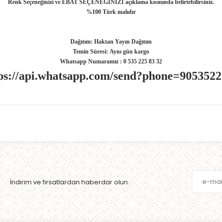
Renk Seçeneğinizi ve EBAT SEÇENEĞİNİZİ açıklama kısmında belirtebilirsiniz.
%100 Türk malıdır
Dağıtım:
Haktan Yayın Dağıtım
Temin Süresi:
Aynı gün kargo
Whatsapp Numaramız : 0 535 225 83 32
ps://api.whatsapp.com/send?phone=905352
İndirim ve fırsatlardan haberdar olun.