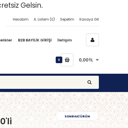
retsiz Gelsin.
Hesabım
A. Listem (0)
Sepetim
Kasaya Git
elikler
B2B BAYİLİK GİRİŞİ
İletişim
0,00TL
0
SONRAKI ÜRÜN
'li