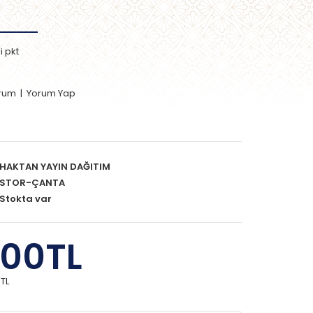
i pkt
orum
|
Yorum Yap
HAKTAN YAYIN DAĞITIM
STOR-ÇANTA
Stokta var
,00TL
0TL