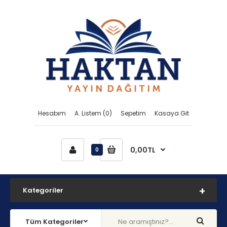
Hesabım
A. Listem (0)
Sepetim
Kasaya Git
0,00TL
0
Kategoriler