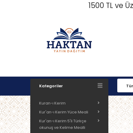
1500 TL ve Üz
Kategoriler
Kuran-ı Kerim
Kur'an-ı Kerim Yüce Meali
Kur'an-ı Kerim 5'li Türkçe
okunuş ve Kelime Mealli