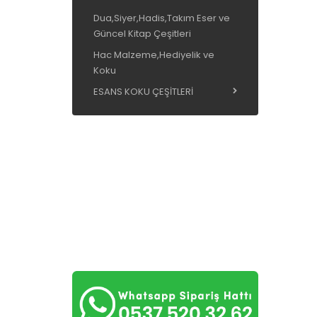
Dua,Siyer,Hadis,Takım Eser ve
Güncel Kitap Çeşitleri
Hac Malzeme,Hediyelik ve
Koku
ESANS KOKU ÇEŞİTLERİ