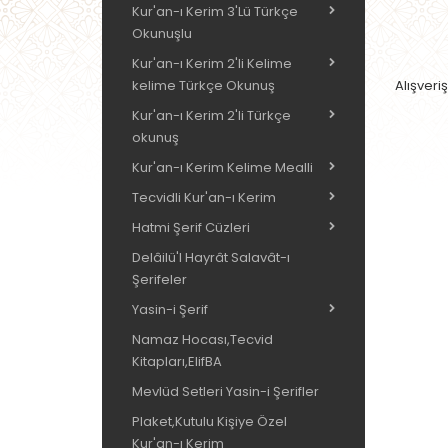
Kur'an-ı Kerim 3'Lü Türkçe
Okunuşlu
Kur'an-ı Kerim 2'li Kelime
kelime Türkçe Okunuş
Alışveri
Kur'an-ı Kerim 2'li Türkçe
okunuş
Kur'an-ı Kerim Kelime Mealli
Tecvidli Kur'an-ı Kerim
Hatmi Şerif Cüzleri
Delâilü'l Hayrât Salavât-ı
Şerifeler
Yasin-i Şerif
Namaz Hocası,Tecvid
Kitapları,ElifBA
Mevlüd Setleri Yasin-i Şerifler
Plaket,Kutulu Kişiye Özel
Kur'an-ı Kerim