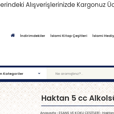
erindeki Alışverişlerinizde Kargonuz Üc
İndirimdekiler
İslami Kitap Çeşitleri
İslami Hediy
Haktan 5 cc Alkols
Anasayfa
ESANS VE KOKU ÇEŞİTLERİ
Haktan