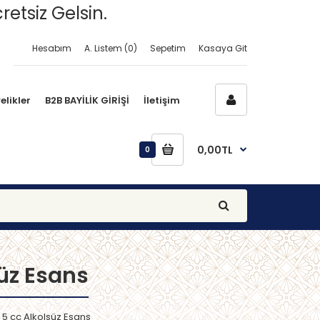
retsiz Gelsin.
Hesabım
A. Listem (0)
Sepetim
Kasaya Git
elikler
B2B BAYİLİK GİRİŞİ
İletişim
0,00TL
0
üz Esans
 5 cc Alkolsüz Esans