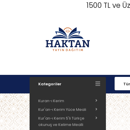
1500 TL ve Üz
Kategoriler
Kuran-ı Kerim
Kur'an-ı Kerim Yüce Meali
Kur'an-ı Kerim 5'li Türkçe
okunuş ve Kelime Mealli