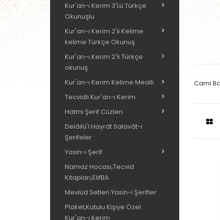
Kur'an-ı Kerim 3'Lü Türkçe
Okunuşlu
Kur'an-ı Kerim 2'li Kelime
kelime Türkçe Okunuş
Kur'an-ı Kerim 2'li Türkçe
okunuş
Kur'an-ı Kerim Kelime Mealli
Cami Bo
Tecvidli Kur'an-ı Kerim
Hatmi Şerif Cüzleri
Delâilü'l Hayrât Salavât-ı
Şerifeler
Yasin-i Şerif
Namaz Hocası,Tecvid
Kitapları,ElifBA
Mevlüd Setleri Yasin-i Şerifler
Plaket,Kutulu Kişiye Özel
Kur'an-ı Kerim