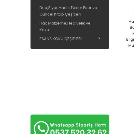
Dua,Siyer,Hadis,Takım Eser ve
Güncel Kitap Çeşitleri
Ha
Hac Malzeme,Hediyelik ve
Bo
Koku
ESANS KOKU ÇEŞİTLERİ
Bilg
Mü