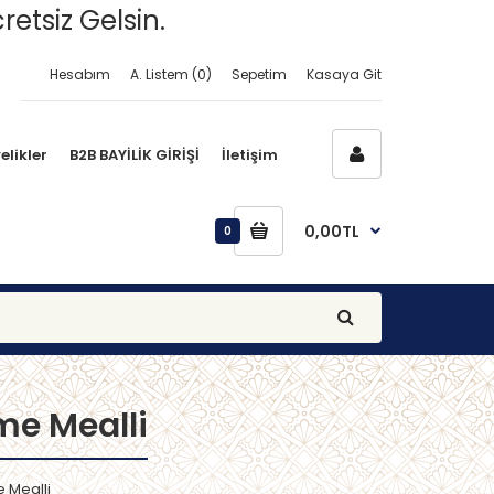
retsiz Gelsin.
Hesabım
A. Listem (0)
Sepetim
Kasaya Git
elikler
B2B BAYİLİK GİRİŞİ
İletişim
0,00TL
0
me Mealli
e Mealli