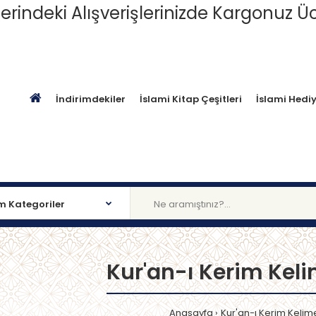
erindeki Alışverişlerinizde Kargonuz Üc
İndirimdekiler
İslami Kitap Çeşitleri
İslami Hediy
Kur'an-ı Kerim Keli
Anasayfa
Kur'an-ı Kerim Kelim