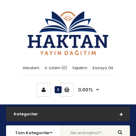
Hesabım
A. Listem (0)
Sepetim
Kasaya Git
0,00TL
0
Kategoriler