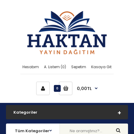
Hesabım
A. Listem (0)
Sepetim
Kasaya Git
0,00TL
0
Kategoriler