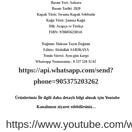
Basım Yeri:
Ankara
Basım Tarihi:
2020
Kapak Türü: Sıvama Kapak Selefonlu
Kağıt Türü:
Şamua Kağıt
Dili:
Arapça ve Türkçe
İSBN: 9786056230141
Dağıtım:
Haktan Yayın Dağıtım
Editör: Abdullah SARIKAYA
Temin Süresi:
Aynı gün kargo
Whatsapp Numaramız : 0 537 520 32 62
https://api.whatsapp.com/send?
phone=905375203262
Ürünlerimiz İle ilgili daha detaylı bilgi almak için Youtube
Kanalımızı ziyaret edebilirsiniz...
https://www.youtube.com/