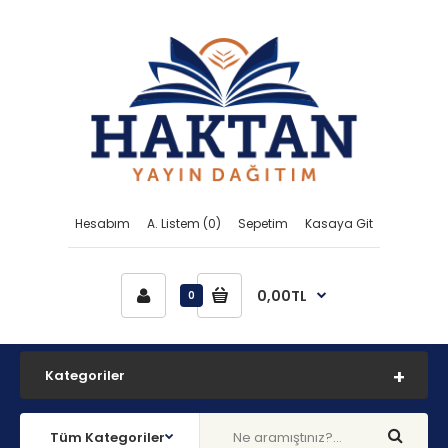
Hesabım
A. Listem (0)
Sepetim
Kasaya Git
0,00TL
0
Kategoriler