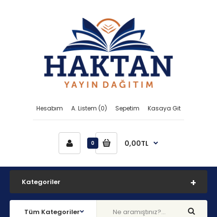
Hesabım
A. Listem (0)
Sepetim
Kasaya Git
0,00TL
0
Kategoriler