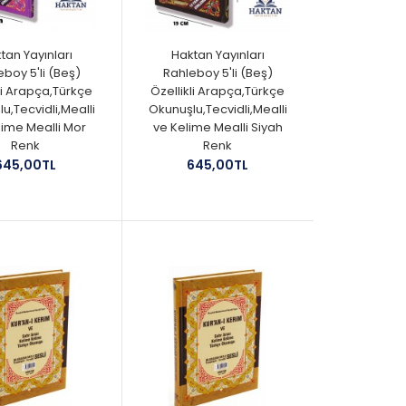
tan Yayınları
Haktan Yayınları
boy 5'li (Beş)
Rahleboy 5'li (Beş)
li Arapça,Türkçe
Özellikli Arapça,Türkçe
u,Tecvidli,Mealli
Okunuşlu,Tecvidli,Mealli
lime Mealli Mor
ve Kelime Mealli Siyah
Renk
Renk
645,00TL
645,00TL