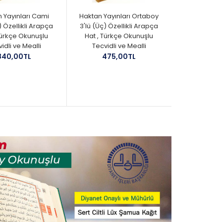
 Yayınları Cami
Haktan Yayınları Ortaboy
) Özellikli Arapça
3'lü (Üç) Özellikli Arapça
Türkçe Okunuşlu
Hat , Türkçe Okunuşlu
idli ve Mealli
Tecvidli ve Mealli
840,00TL
475,00TL