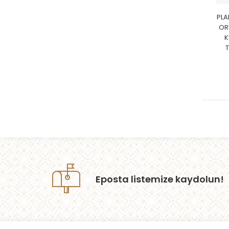
PLA
OR
K
T
Eposta listemize kaydolun!