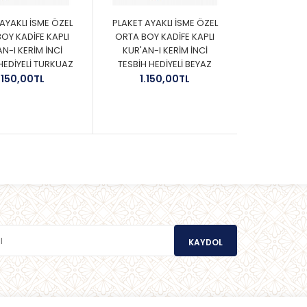
AYAKLI İSME ÖZEL
PLAKET AYAKLI İSME ÖZEL
PLAKET
OY KADİFE KAPLI
ORTA BOY KADİFE KAPLI
ORTA 
N-I KERİM İNCİ
KUR'AN-I KERİM İNCİ
KUR'
HEDİYELİ TURKUAZ
TESBİH HEDİYELİ BEYAZ
TESBİH
.150,00TL
1.150,00TL
KAYDOL