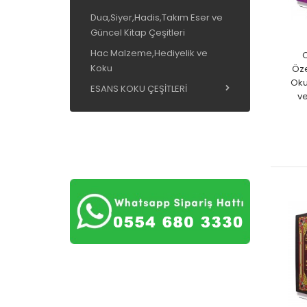
Dua,Siyer,Hadis,Takım Eser ve
Güncel Kitap Çeşitleri
Hac Malzeme,Hediyelik ve
C
Koku
Öze
Oku
ESANS KOKU ÇEŞİTLERİ
ve