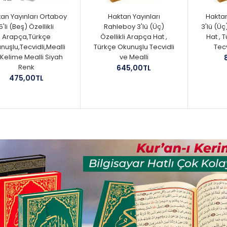
an Yayınları Ortaboy
Haktan Yayınları
Haktan
5'li (Beş) Özellikli
Rahleboy 3'lü (Üç)
3'lü (Üç
Arapça,Türkçe
Özellikli Arapça Hat ,
Hat , 
nuşlu,Tecvidli,Mealli
Türkçe Okunuşlu Tecvidli
Tecv
 Kelime Mealli Siyah
ve Mealli
Renk
645,00TL
475,00TL