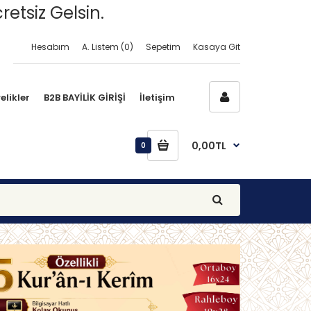
retsiz Gelsin.
Hesabım
A. Listem (0)
Sepetim
Kasaya Git
elikler
B2B BAYİLİK GİRİŞİ
İletişim
0,00TL
0