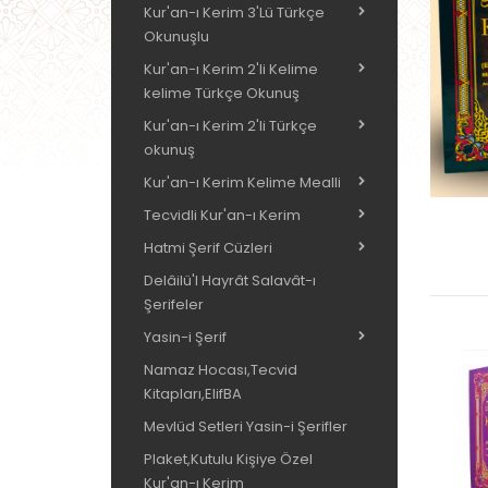
Kur'an-ı Kerim 3'Lü Türkçe
Okunuşlu
Kur'an-ı Kerim 2'li Kelime
kelime Türkçe Okunuş
Kur'an-ı Kerim 2'li Türkçe
okunuş
Kur'an-ı Kerim Kelime Mealli
Tecvidli Kur'an-ı Kerim
Hatmi Şerif Cüzleri
Delâilü'l Hayrât Salavât-ı
Şerifeler
Yasin-i Şerif
Namaz Hocası,Tecvid
Kitapları,ElifBA
Mevlüd Setleri Yasin-i Şerifler
Plaket,Kutulu Kişiye Özel
Kur'an-ı Kerim