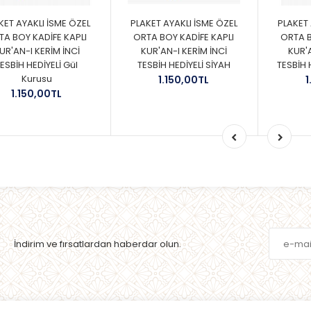
KET AYAKLI İSME ÖZEL
PLAKET AYAKLI İSME ÖZEL
PLAKET 
TA BOY KADİFE KAPLI
ORTA BOY KADİFE KAPLI
ORTA B
UR'AN-I KERİM İNCİ
KUR'AN-I KERİM İNCİ
KUR'A
ESBİH HEDİYELİ Gül
TESBİH HEDİYELİ SİYAH
TESBİH 
Kurusu
1.150,00TL
1
1.150,00TL
İndirim ve fırsatlardan haberdar olun.