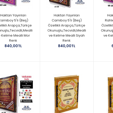
Haktan Yayınları
Haktan Yayınları
Hak
amiboy 5'li (Beş)
Camiboy 5'li (Beş)
Rahle
llikli Arapça,Türkçe
Özellikli Arapça,Türkçe
Özellik
nuşlu,Tecvidli,Mealli
Okunuşlu,Tecvidli,Mealli
Okunuşl
 Kelime Mealli Mor
ve Kelime Mealli Siyah
ve Ke
Renk
Renk
840,00TL
840,00TL