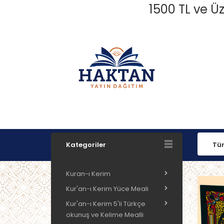
1500 TL ve Üz
Kategoriler
Kuran-ı Kerim
Kur'an-ı Kerim Yüce Meali
Kur'an-ı Kerim 5'li Türkçe
okunuş ve Kelime Mealli