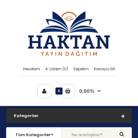
Hesabım
A. Listem (0)
Sepetim
Kasaya Git
0,00TL
0
Kategoriler