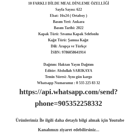
10 FARKLI DİLDE MEAL DİNLEME ÖZELLİĞİ
Sayfa Sayısı: 622
Ebat: 16x24 ( Ortaboy )
Basım Yeri:
Ankara
Basım Tarihi:
2022
Kapak Türü: Sıvama Kapak Selefonlu
Kağıt Türü:
Şamua Kağıt
Dili:
Arapça ve Türkçe
İSBN: 9786058641914
Dağıtım:
Haktan Yayın Dağıtım
Editör: Abdullah SARIKAYA
Temin Süresi:
Aynı gün kargo
Whatsapp Numaramız : 0 535 225 83 32
https://api.whatsapp.com/send?
phone=905352258332
Ürünlerimiz İle ilgili daha detaylı bilgi almak için Youtube
Kanalımızı ziyaret edebilirsiniz...