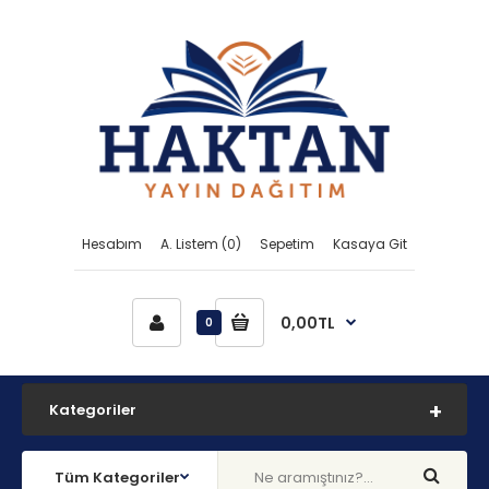
Hesabım
A. Listem (0)
Sepetim
Kasaya Git
0,00TL
0
Kategoriler