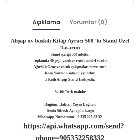
Açıklama
Yorumlar (0)
Ahşap uv baskılı Kitap Ayracı 500 'lü Stand Özel
Tasarım
Stand içeriği 500 adettir.
Toplamda 40 çeşit yazılı ve renkli model vardır.
Ağırlıklı Genç ve çocuk çalışmaları mevcuttur.
Kasa Yanında satışa uygundur.
5 Katlı Ahşap Stand Hediyedir.
%100 Türk malıdır
Dağıtım:
Haktan Yayın Dağıtım
Temin Süresi:
Aynı gün kargo
Whatsapp Numaramız : 0 535 225 83 32
https://api.whatsapp.com/send?
phone=905352258332