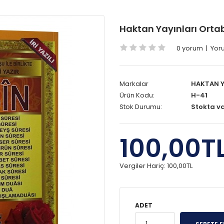
Haktan Yayınları Ortaboy
0 yorum
|
Yor
Markalar
HAKTAN Y
Ürün Kodu:
H-41
Stok Durumu:
Stokta v
100,00T
Vergiler Hariç:
100,00TL
ADET