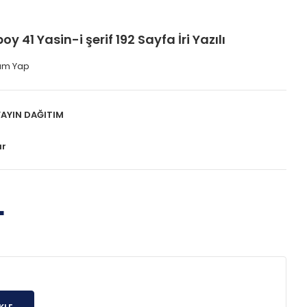
 41 Yasin-i şerif 192 Sayfa İri Yazılı
um Yap
AYIN DAĞITIM
ar
L